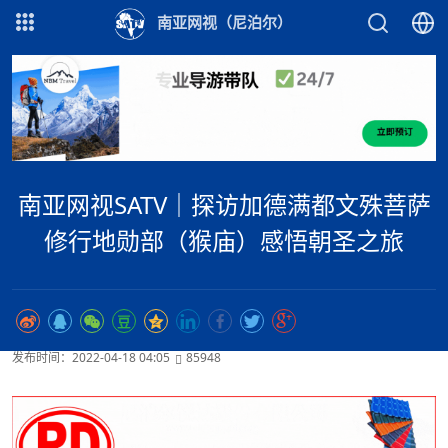
南亚网视（尼泊尔）
南亚网视SATV｜探访加德满都文殊菩萨
修行地勋部（猴庙）感悟朝圣之旅
发布时间：2022-04-18 04:05
85948